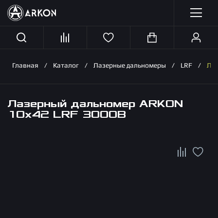
Каталог продукции
Главная
Каталог
Лазерные дальномеры
LRF
Лаз
О нас
Лазерный дальномер ARKON
10x42 LRF 3000B
Поддержка
Где купить
Блог
Контакты
Серии