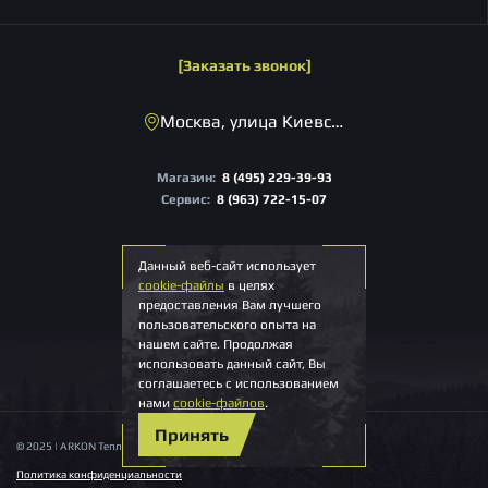
Заказать звонок
Москва, улица Киевская, 22
Магазин:
8 (495) 229-39-93
Сервис:
8 (963) 722-15-07
Пн-Пт 09:00 – 18:00 Мск
Данный веб-сайт использует
info@arkonoptics.ru
cookie-файлы
в целях
предоставления Вам лучшего
пользовательского опыта на
нашем сайте. Продолжая
использовать данный сайт, Вы
соглашаетесь с использованием
нами
cookie-файлов
.
Принять
© 2025 | ARKON Тепловизионные системы | Все права защищены
Политика конфиденциальности