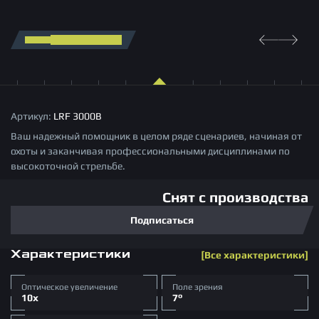
Москва, улица Киевская, 22
Пн-Пт 09:00 – 18:00 Мск
info@arkonoptics.ru
Магазин:
8 (495) 229-39-93
Сервис:
8 (963) 722-15-07
Артикул:
LRF 3000B
Ваш надежный помощник в целом ряде сценариев, начиная от
охоты и заканчивая профессиональными дисциплинами по
высокоточной стрельбе.
Заказать звонок
Снят с производства
Подписаться
Характеристики
Все характеристики
Оптическое увеличение
Поле зрения
10x
7°