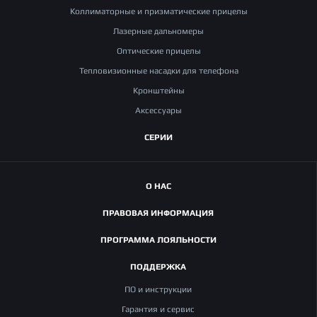
заданных погодных условиях. Гарантия на товары этого
Коллиматорные и призматические прицелы
оборудования выдается на один год с момента продажи. В
Лазерные дальномеры
России и Республике Беларусь имеется обширная сеть
сервисных центров, где возможно оперативно провести
Оптические прицелы
ремонт или замену вышедших из строя узлов прибора.
Тепловизионные насадки для телефона
Кронштейны
Аксессуары
СЕРИИ
О НАС
ПРАВОВАЯ ИНФОРМАЦИЯ
ПРОГРАММА ЛОЯЛЬНОСТИ
ПОДДЕРЖКА
ПО и инструкции
Гарантия и сервис