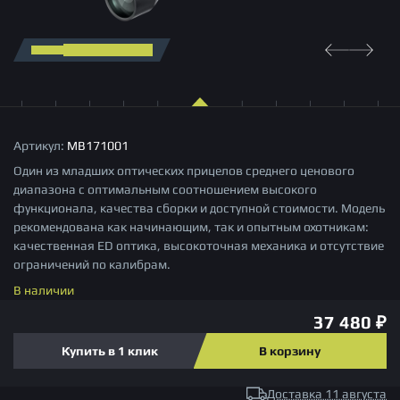
Москва, улица Киевская, 22
Пн-Пт 09:00 – 18:00 Мск
info@arkonoptics.ru
Магазин:
8 (495) 229-39-93
Сервис:
8 (963) 722-15-07
Артикул:
MB171001
Один из младших оптических прицелов среднего ценового
диапазона с оптимальным соотношением высокого
функционала, качества сборки и доступной стоимости. Модель
Заказать звонок
рекомендована как начинающим, так и опытным охотникам:
качественная ED оптика, высокоточная механика и отсутствие
ограничений по калибрам.
В наличии
37 480 ₽
Купить в 1 клик
В корзину
Доставка 11 августа