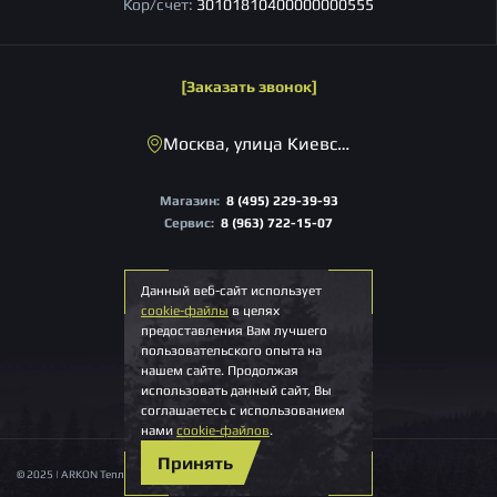
Кор/счет:
30101810400000000555
Заказать звонок
Москва, улица Киевская, 22
Магазин:
8 (495) 229-39-93
Сервис:
8 (963) 722-15-07
Пн-Пт 09:00 – 18:00 Мск
Данный веб-сайт использует
info@arkonoptics.ru
cookie-файлы
в целях
предоставления Вам лучшего
пользовательского опыта на
нашем сайте. Продолжая
использовать данный сайт, Вы
соглашаетесь с использованием
нами
cookie-файлов
.
Принять
© 2025 | ARKON Тепловизионные системы | Все права защищены