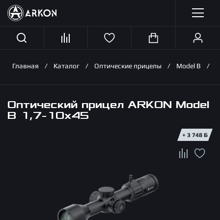
Каталог продукции
Главная
Каталог
Оптические прицелы
Model B
О
О нас
Оптический прицел ARKON Model
B 1,7-10х45
Поддержка
+ 3 748 Б
Где купить
Блог
Контакты
Серии